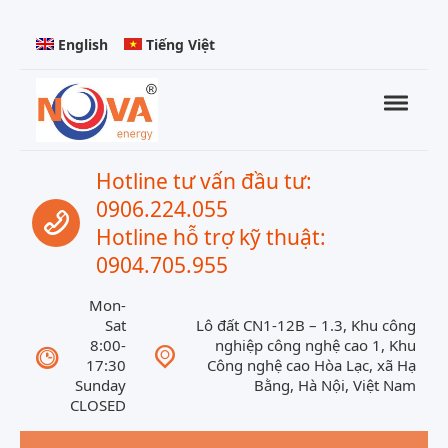
Skip to navigation
Skip to content
English
Tiếng Việt
Toggle
Nova Energy
Nova Energy
Call us
Hotline tư vấn đầu tư:
0906.224.055
Hotline hỗ trợ kỹ thuật:
0904.705.955
Mon-
Sat
Lô đất CN1-12B – 1.3, Khu công
8:00-
nghiệp công nghệ cao 1, Khu
17:30
Công nghệ cao Hòa Lạc, xã Hạ
Sunday
Bằng, Hà Nội, Việt Nam
CLOSED