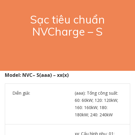
Sạc tiêu chuẩn
NVCharge – S
Model: NVC– S(aaa) – xx(x)
Diễn giải:
(aaa): Tổng công suất:
60: 60kW; 120: 120kW;
160: 160kW; 180:
180kW; 240: 240kW
xx: Cấu hình phụ: 01: