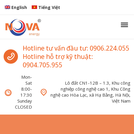
Skip to navigation
Skip to content
English
Tiếng Việt
Tog
Nova Energy
Nova Energy
Call us
Hotline tư vấn đầu tư: 0906.224.055
Hotline hỗ trợ kỹ thuật:
0904.705.955
Mon-
Sat
Lô đất CN1-12B – 1.3, Khu công
8:00-
nghiệp công nghệ cao 1, Khu Công
17:30
nghệ cao Hòa Lạc, xã Hạ Bằng, Hà Nội,
Sunday
Việt Nam
CLOSED