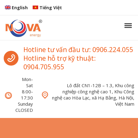
Skip to navigation
Skip to content
English
Tiếng Việt
Tog
Nova Energy
Nova Energy
Call us
Hotline tư vấn đầu tư: 0906.224.055
Hotline hỗ trợ kỹ thuật:
0904.705.955
Mon-
Sat
Lô đất CN1-12B – 1.3, Khu công
8:00-
nghiệp công nghệ cao 1, Khu Công
17:30
nghệ cao Hòa Lạc, xã Hạ Bằng, Hà Nội,
Sunday
Việt Nam
CLOSED