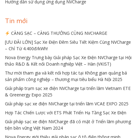
Hướng dẫn sử dụng ứng dụng NVCharge
Tin mới
CÀNG SẠC – CÀNG THƯỞNG CÙNG NVCHARGE
[ƯU ĐÃI LỚN] Sạc Xe Điện Đêm Siêu Tiết Kiệm Cùng NVCharge
– Chỉ Từ 4.400đ/kWh!
Nova Energy Trưng bày Giải pháp Sạc Xe Điện NVCharge tại Hội
thảo R&D & Kết nối Doanh nghiệp Việt – Hàn (VKIST)
Thư mời tham gia và kết nối hợp tác tại Không gian quảng bá
sản phẩm công nghiệp – thương mại tiêu biểu Hà Nội 2025
Giải pháp trạm sạc xe điện NVCharge tại triển lãm Vietnam ETE
& Greenergy Expo 2025
Giải pháp sạc xe điện NVCharge tại triển lãm VCAE EXPO 2025
Hợp Tác Chiến Lược với ETS Phát Triển Hạ Tầng Sạc Xe Điện
Giải pháp sạc xe điện NVCharge đã có mặt ở Triển lãm phương
tiện bền vững Việt Nam 2024
Nova Energy giới thiệu giải pháp sạc ô tô điện thông minh