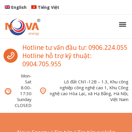
Skip to navigation
Skip to content
English
Tiếng Việt
Tog
Nova Energy
Nova Energy
Call us
Hotline tư vấn đầu tư: 0906.224.055
Hotline hỗ trợ kỹ thuật:
0904.705.955
Mon-
Sat
Lô đất CN1-12B – 1.3, Khu công
8:00-
nghiệp công nghệ cao 1, Khu Công
17:30
nghệ cao Hòa Lạc, xã Hạ Bằng, Hà Nội,
Sunday
Việt Nam
CLOSED