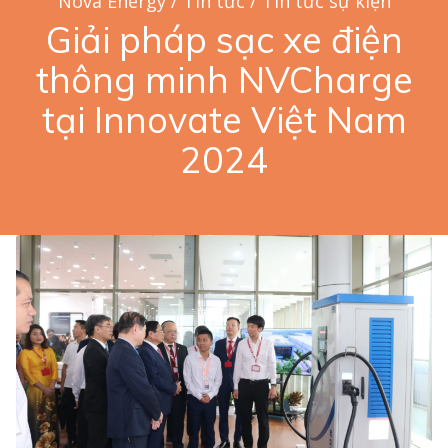
Nova Energy
/
Tin tức
/
Tin tức sự kiện
Giải pháp sạc xe điện
thông minh NVCharge
tại Innovate Việt Nam
2024